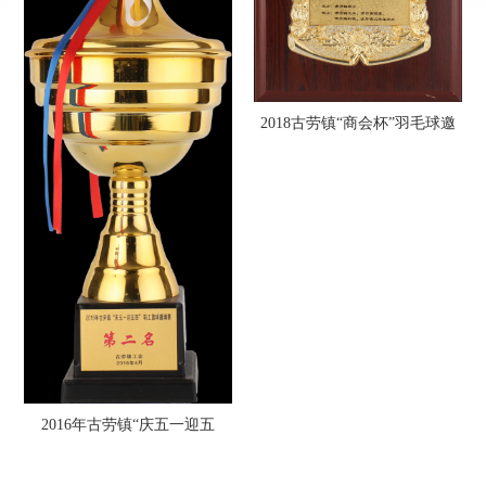
2018古劳镇“商会杯”羽毛球邀
请赛优胜奖
2016年古劳镇“庆五一迎五
四”职工篮球邀请赛第二名2016