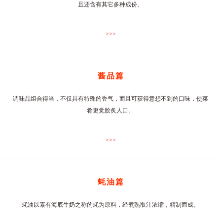
且还含有其它多种成份。
>>>
酱品篇
调味品组合得当，不仅具有特殊的香气，而且可获得意想不到的口味，使菜
肴更觉脍炙人口。
>>>
蚝油篇
蚝油以素有海底牛奶之称的蚝为原料，经煮熟取汁浓缩，精制而成。