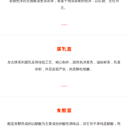
老抽色泽比生抽酱油更加浓厚，着重于增加菜肴的色泽，以红烧、烹饪为
主。
>>>
腐乳篇
东古牌系列腐乳采用传统工艺、精心制作，因而色泽黄亮，滋味鲜美，乳香
浓郁，外层皮面严实，肉质酥松细嫩。
>>>
食醋篇
醋是发酵而成的以醋酸为主要成份的酸性调味品，但它并不单纯是醋酸，而