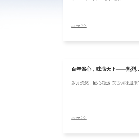
more >>
百年酱心，味满天下——热烈
岁月悠悠，匠心独运 东古调味迎
祝东古新厂落成二十周年
more >>