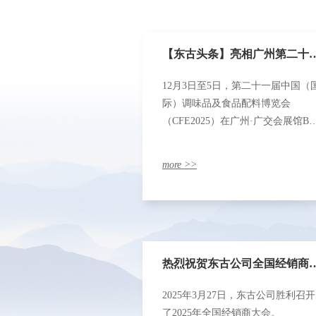
【东古头条】亮相广州第二十
12月3日至5日，第二十一届中国（
届中国（国际）调味品及食品
际）调味品及食品配料博览会
（CFE2025）在广州·广交会展馆B
10.1号馆
料博览会，百年酱香的“味”来
more >>
答卷！
热烈祝贺东古公司全国经销商
2025年3月27日，东古公司胜利召开
议胜利召开
了2025年全国经销商大会。