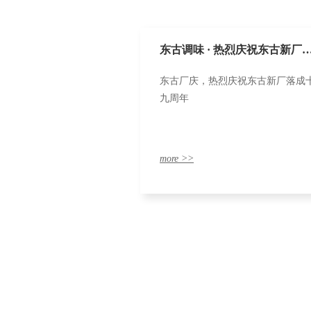
东古调味 · 热烈庆祝东古新厂
东古厂庆，热烈庆祝东古新厂落成
成十九周年
九周年
more >>