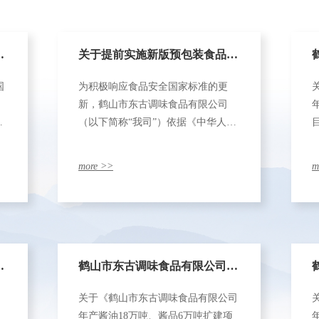
一
关于提前实施新版预包装食品标
国
为积极响应食品安全国家标准的更
配
签标准法规的声明
新，鹤山市东古调味食品有限公司
区
（以下简称“我司”）依据《中华人民
共和国食品安全法实施条例》第十三
新
条关于食品安全标准提前实施的相关
more >>
m
规定，现郑重声明如下：
会
鹤山市东古调味食品有限公司年
关于《鹤山市东古调味食品有限公司
产酱油18万吨、酱品6万吨扩建
年产酱油18万吨、酱品6万吨扩建项