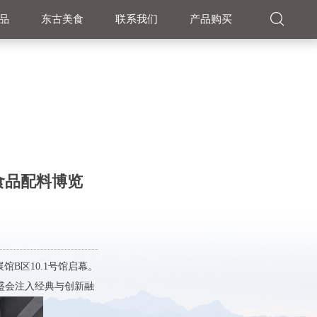
品
东古美食
联系我们
产品购买
食品配料博览
馆B区10.1号馆启幕。
盛会注入经典与创新融